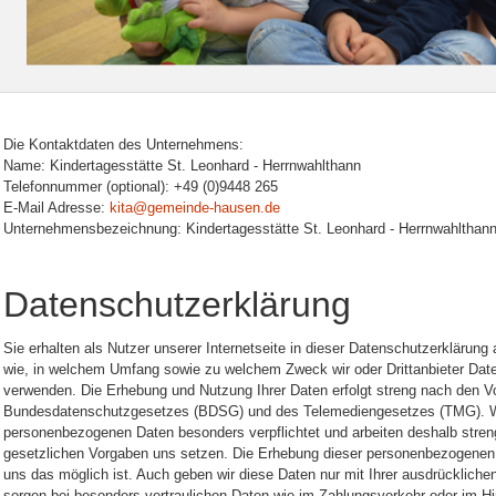
Die Kontaktdaten des Unternehmens:
Name: Kindertagesstätte St. Leonhard - Herrnwahlthann
Telefonnummer (optional): +49 (0)9448 265
E-Mail Adresse:
kita@gemeinde-hausen.de
Unternehmensbezeichnung: Kindertagesstätte St. Leonhard - Herrnwahlthan
Datenschutzerklärung
Sie erhalten als Nutzer unserer Internetseite in dieser Datenschutzerklärung
wie, in welchem Umfang sowie zu welchem Zweck wir oder Drittanbieter Dat
verwenden. Die Erhebung und Nutzung Ihrer Daten erfolgt streng nach den 
Bundesdatenschutzgesetzes (BDSG) und des Telemediengesetzes (TMG). Wir f
personenbezogenen Daten besonders verpflichtet und arbeiten deshalb streng
gesetzlichen Vorgaben uns setzen. Die Erhebung dieser personenbezogenen Da
uns das möglich ist. Auch geben wir diese Daten nur mit Ihrer ausdrückliche
sorgen bei besonders vertraulichen Daten wie im Zahlungsverkehr oder im Hi